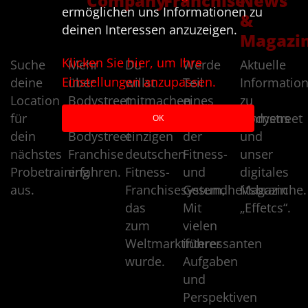
Company
Franchise
News
ermöglichen uns Informationen zu
&
deinen Interessen anzuzeigen.
Magazi
Klicken Sie hier, um Ihre
Suche
Mehr
Du
Werde
Aktuelle
Einstellungen anzupassen.
deine
über
willst
Teil
Informatio
Location
Bodystreet
mitmachen
eines
zu
für
und
beim
Topunternehmens
Bodystreet
OK
dein
Bodystreet
einzigen
der
und
nächstes
Franchise
deutschen
Fitness-
unser
Probetraining
erfahren.
Fitness-
und
digitales
aus.
Franchisesystem,
Gesundheitsbranche.
Magazin
das
Mit
„Effetcs“.
zum
vielen
Weltmarktführer
interessanten
wurde.
Aufgaben
und
Perspektiven