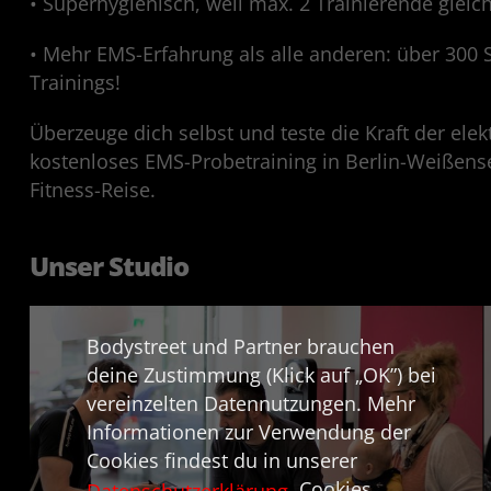
• Superhygienisch, weil max. 2 Trainierende gleich
• Mehr EMS-Erfahrung als alle anderen: über 300 S
Trainings!
Überzeuge dich selbst und teste die Kraft der elek
kostenloses EMS-Probetraining in Berlin-Weißense
Fitness-Reise.
Unser Studio
Bodystreet und Partner brauchen
deine Zustimmung (Klick auf „OK”) bei
vereinzelten Datennutzungen. Mehr
Informationen zur Verwendung der
Cookies findest du in unserer
. Cookies