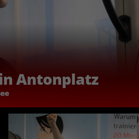
in Antonplatz
see