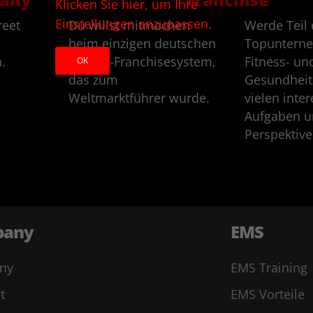
Klicken Sie hier, um Ihre
Einstellungen anzupassen.
reet
Du willst mitmachen
Werde Teil 
beim einzigen deutschen
Topuntern
.
Fitness-Franchisesystem,
Fitness- un
OK
das zum
Gesundheit
Weltmarktführer wurde.
vielen inte
Aufgaben 
Perspektiv
pany
EMS
ny
EMS Training
t
EMS Vorteile