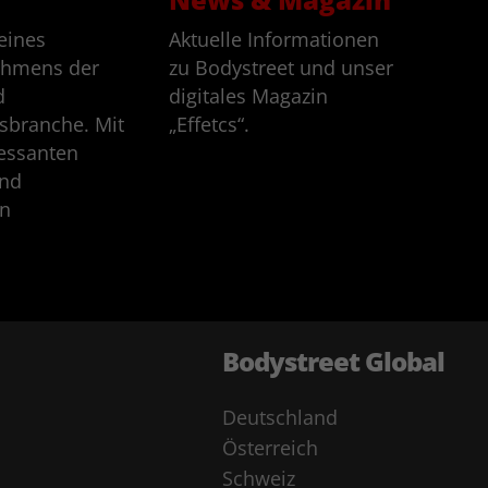
eines
Aktuelle Informationen
ehmens der
zu Bodystreet und unser
d
digitales Magazin
sbranche. Mit
„Effetcs“.
ressanten
und
en
Bodystreet Global
Deutschland
Österreich
Schweiz