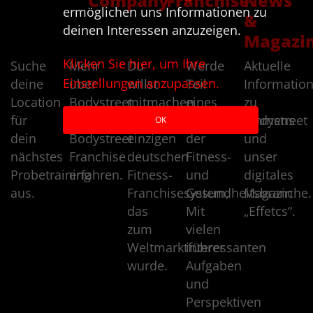
Company
Franchise
News
ermöglichen uns Informationen zu
&
deinen Interessen anzuzeigen.
Magazi
Klicken Sie hier, um Ihre
Suche
Mehr
Du
Werde
Aktuelle
Einstellungen anzupassen.
deine
über
willst
Teil
Informatio
Location
Bodystreet
mitmachen
eines
zu
für
und
beim
Topunternehmens
Bodystreet
OK
dein
Bodystreet
einzigen
der
und
nächstes
Franchise
deutschen
Fitness-
unser
Probetraining
erfahren.
Fitness-
und
digitales
aus.
Franchisesystem,
Gesundheitsbranche.
Magazin
das
Mit
„Effetcs“.
zum
vielen
Weltmarktführer
interessanten
wurde.
Aufgaben
und
Perspektiven